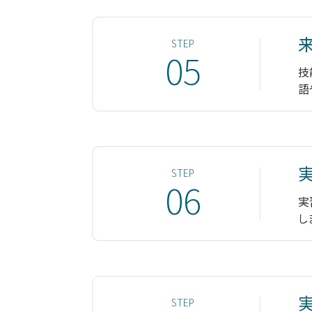
STEP
05
技
語
STEP
06
実
し
STEP