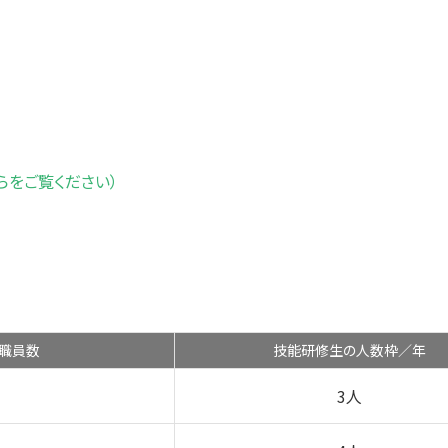
件
らをご覧ください）
職員数
技能研修生の人数枠／年
3人