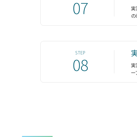
07
実
の
STEP
08
実
ー